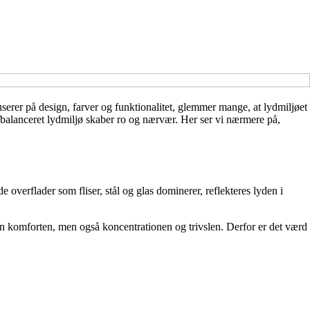
serer på design, farver og funktionalitet, glemmer mange, at lydmiljøet
afbalanceret lydmiljø skaber ro og nærvær. Her ser vi nærmere på,
verflader som fliser, stål og glas dominerer, reflekteres lyden i
kun komforten, men også koncentrationen og trivslen. Derfor er det værd