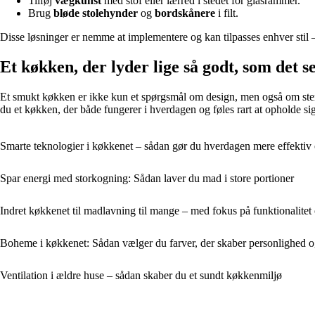
Tilføj
vægkunst
med stof eller lærred i stedet for glasrammer.
Brug
bløde stolehynder
og
bordskånere
i filt.
Disse løsninger er nemme at implementere og kan tilpasses enhver stil – f
Et køkken, der lyder lige så godt, som det s
Et smukt køkken er ikke kun et spørgsmål om design, men også om stemn
du et køkken, der både fungerer i hverdagen og føles rart at opholde si
Smarte teknologier i køkkenet – sådan gør du hverdagen mere effektiv 
Spar energi med storkogning: Sådan laver du mad i store portioner
Indret køkkenet til madlavning til mange – med fokus på funktionalitet
Boheme i køkkenet: Sådan vælger du farver, der skaber personlighed 
Ventilation i ældre huse – sådan skaber du et sundt køkkenmiljø