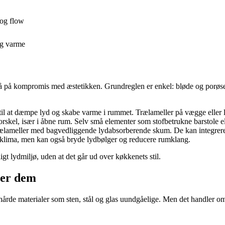
 og flow
og varme
å på kompromis med æstetikken. Grundreglen er enkel: bløde og porøse m
e til at dæmpe lyd og skabe varme i rummet. Trælameller på vægge eller 
orskel, især i åbne rum. Selv små elementer som stofbetrukne barstole el
l trælameller med bagvedliggende lydabsorberende skum. De kan integreres
ndeklima, men kan også bryde lydbølger og reducere rumklang.
gt lydmiljø, uden at det går ud over køkkenets stil.
rer dem
 hårde materialer som sten, stål og glas uundgåelige. Men det handler om