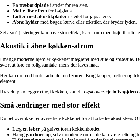
En
træbordplade
i stedet for ren sten.
Matte fliser
frem for højglans.
Lofter med akustikplader
i stedet for gips alene.
Åbne hylder
med bøger, kurve eller tekstiler, der bryder lyden.
Selv små justeringer kan have stor effekt, især i rum med højt til loftet el
Akustik i åbne køkken-alrum
I mange moderne hjem er køkkenet integreret med stue og spisestue. Det 
svært at føre en rolig samtale, mens der laves mad.
Her kan du med fordel arbejde med
zoner
. Brug tæpper, møbler og tek
element.
Hvis du planlægger et nyt køkken, kan du også overveje
loftshøjden
o
Små ændringer med stor effekt
Du behøver ikke renovere hele køkkenet for at forbedre akustikken. Of
Læg
en løber
på gulvet foran køkkenbordet.
Hæng
gardiner
op, selv i moderne rum – de kan være lette og t