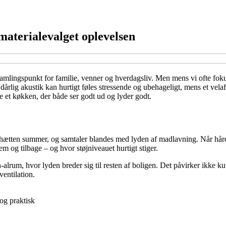
materialevalget oplevelsen
samlingspunkt for familie, venner og hverdagsliv. Men mens vi ofte foku
dårlig akustik kan hurtigt føles stressende og ubehageligt, mens et vel
 et køkken, der både ser godt ud og lyder godt.
hætten summer, og samtaler blandes med lyden af madlavning. Når hårde o
rem og tilbage – og hvor støjniveauet hurtigt stiger.
n-alrum, hvor lyden breder sig til resten af boligen. Det påvirker ikke 
ventilation.
og praktisk