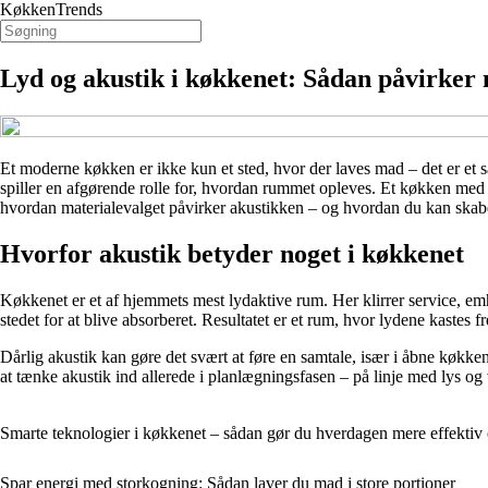
KøkkenTrends
Lyd og akustik i køkkenet: Sådan påvirker 
Et moderne køkken er ikke kun et sted, hvor der laves mad – det er et 
spiller en afgørende rolle for, hvordan rummet opleves. Et køkken med 
hvordan materialevalget påvirker akustikken – og hvordan du kan skabe
Hvorfor akustik betyder noget i køkkenet
Køkkenet er et af hjemmets mest lydaktive rum. Her klirrer service, em
stedet for at blive absorberet. Resultatet er et rum, hvor lydene kastes f
Dårlig akustik kan gøre det svært at føre en samtale, især i åbne køkke
at tænke akustik ind allerede i planlægningsfasen – på linje med lys og 
Smarte teknologier i køkkenet – sådan gør du hverdagen mere effektiv 
Spar energi med storkogning: Sådan laver du mad i store portioner