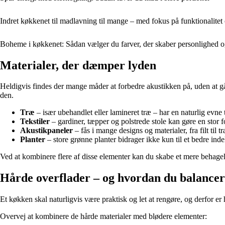
Indret køkkenet til madlavning til mange – med fokus på funktionalitet
Boheme i køkkenet: Sådan vælger du farver, der skaber personlighed 
Materialer, der dæmper lyden
Heldigvis findes der mange måder at forbedre akustikken på, uden at g
den.
Træ
– især ubehandlet eller lamineret træ – har en naturlig evn
Tekstiler
– gardiner, tæpper og polstrede stole kan gøre en stor f
Akustikpaneler
– fås i mange designs og materialer, fra filt ti
Planter
– store grønne planter bidrager ikke kun til et bedre i
Ved at kombinere flere af disse elementer kan du skabe et mere behageli
Hårde overflader – og hvordan du balance
Et køkken skal naturligvis være praktisk og let at rengøre, og derfor er
Overvej at kombinere de hårde materialer med blødere elementer: