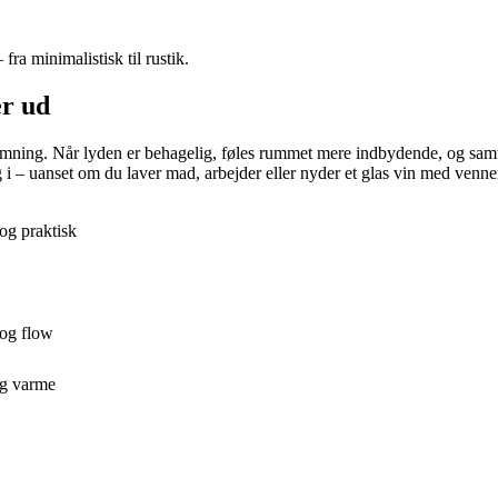
ra minimalistisk til rustik.
er ud
ing. Når lyden er behagelig, føles rummet mere indbydende, og samtale
g i – uanset om du laver mad, arbejder eller nyder et glas vin med venne
og praktisk
 og flow
og varme