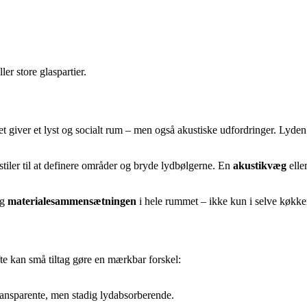
ler store glaspartier.
giver et lyst og socialt rum – men også akustiske udfordringer. Lyden f
stiler til at definere områder og bryde lydbølgerne. En
akustikvæg
elle
g
materialesammensætningen
i hele rummet – ikke kun i selve køkke
te kan små tiltag gøre en mærkbar forskel:
ransparente, men stadig lydabsorberende.