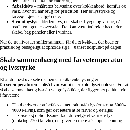
der sikrer, at du kan orientere dig.
Arbejdslys
– målrettet belysning over køkkenbord, komfur og
vask, hvor du har brug for præcision. Her er lysstyrke og
farvegengivelse afgørende.
Stemningslys
– blødere lys, der skaber hygge og varme, når
madlavningen er overstået. Det kan være indirekte lys under
skabe, bag paneler eller i vitriner.
Når de tre niveauer spiller sammen, får du et køkken, der både er
praktisk og behageligt at opholde sig i – uanset tidspunkt på dagen.
Skab sammenhæng med farvetemperatur
og lysstyrke
Et af de mest oversete elementer i køkkenbelysning er
farvetemperaturen
– altså hvor varmt eller koldt lyset opleves. For at
skabe sammenhæng bør du vælge lyskilder, der ligger tæt på hinanden
i farvetone.
Til arbejdszoner anbefales et neutralt hvidt lys (omkring 3000–
4000 kelvin), som gør det lettere at se farver og detaljer.
Til spise- og opholdszoner kan du vælge et varmere lys
(omkring 2700 kelvin), der giver en mere afslappet stemning.