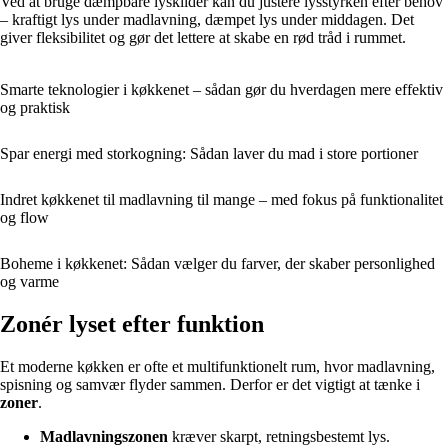
Ved at bruge dæmpbare lyskilder kan du justere lysstyrken efter behov
– kraftigt lys under madlavning, dæmpet lys under middagen. Det
giver fleksibilitet og gør det lettere at skabe en rød tråd i rummet.
Smarte teknologier i køkkenet – sådan gør du hverdagen mere effektiv
og praktisk
Spar energi med storkogning: Sådan laver du mad i store portioner
Indret køkkenet til madlavning til mange – med fokus på funktionalitet
og flow
Boheme i køkkenet: Sådan vælger du farver, der skaber personlighed
og varme
Zonér lyset efter funktion
Et moderne køkken er ofte et multifunktionelt rum, hvor madlavning,
spisning og samvær flyder sammen. Derfor er det vigtigt at tænke i
zoner
.
Madlavningszonen
kræver skarpt, retningsbestemt lys.