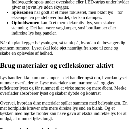
Indbyggede spots under overskabe eller LED-strips under hylder
giver et jævnt lys uden skygger.
Spisezonen
har godt af et mere fokuseret, men blødt lys – for
eksempel en pendel over bordet, der kan dæmpes.
Opholdszonen
kan få et mere dekorativt lys, som skaber
stemning. Det kan være væglamper, små bordlamper eller
indirekte lys bag paneler.
Når du planlægger belysningen, så tænk på, hvordan du bevæger dig
gennem rummet. Lyset skal lede øjet naturligt fra zone til zone og
skabe en oplevelse af helhed.
Brug materialer og refleksioner aktivt
Lys handler ikke kun om lamper – det handler også om, hvordan lyset
rammer overfladerne. Lyse materialer som marmor, stål og glas
reflekterer lyset og får rummet til at virke større og mere åbent. Mørke
overflader absorberer lyset og skaber dybde og kontrast.
Overvej, hvordan dine materialer spiller sammen med belysningen. En
mat bordplade kræver ofte mere direkte lys end en blank. Og et
køkken med mørke fronter kan have gavn af ekstra indirekte lys for at
undgå, at rummet føles tungt.