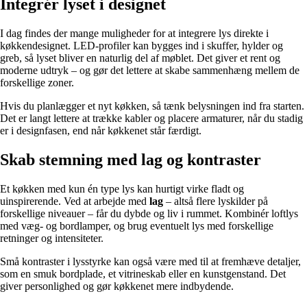
Integrér lyset i designet
I dag findes der mange muligheder for at integrere lys direkte i
køkkendesignet. LED-profiler kan bygges ind i skuffer, hylder og
greb, så lyset bliver en naturlig del af møblet. Det giver et rent og
moderne udtryk – og gør det lettere at skabe sammenhæng mellem de
forskellige zoner.
Hvis du planlægger et nyt køkken, så tænk belysningen ind fra starten.
Det er langt lettere at trække kabler og placere armaturer, når du stadig
er i designfasen, end når køkkenet står færdigt.
Skab stemning med lag og kontraster
Et køkken med kun én type lys kan hurtigt virke fladt og
uinspirerende. Ved at arbejde med
lag
– altså flere lyskilder på
forskellige niveauer – får du dybde og liv i rummet. Kombinér loftlys
med væg- og bordlamper, og brug eventuelt lys med forskellige
retninger og intensiteter.
Små kontraster i lysstyrke kan også være med til at fremhæve detaljer,
som en smuk bordplade, et vitrineskab eller en kunstgenstand. Det
giver personlighed og gør køkkenet mere indbydende.