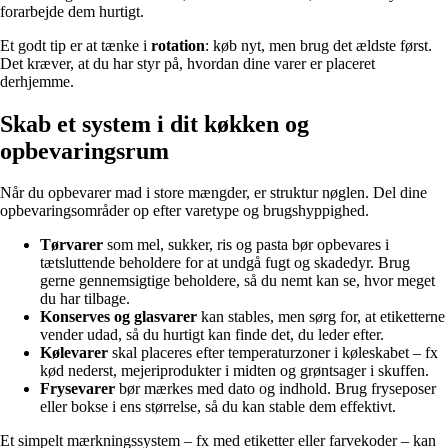
forarbejde dem hurtigt.
Et godt tip er at tænke i
rotation
: køb nyt, men brug det ældste først.
Det kræver, at du har styr på, hvordan dine varer er placeret
derhjemme.
Skab et system i dit køkken og
opbevaringsrum
Når du opbevarer mad i store mængder, er struktur nøglen. Del dine
opbevaringsområder op efter varetype og brugshyppighed.
Tørvarer
som mel, sukker, ris og pasta bør opbevares i
tætsluttende beholdere for at undgå fugt og skadedyr. Brug
gerne gennemsigtige beholdere, så du nemt kan se, hvor meget
du har tilbage.
Konserves og glasvarer
kan stables, men sørg for, at etiketterne
vender udad, så du hurtigt kan finde det, du leder efter.
Kølevarer
skal placeres efter temperaturzoner i køleskabet – fx
kød nederst, mejeriprodukter i midten og grøntsager i skuffen.
Frysevarer
bør mærkes med dato og indhold. Brug fryseposer
eller bokse i ens størrelse, så du kan stable dem effektivt.
Et simpelt mærkningssystem – fx med etiketter eller farvekoder – kan