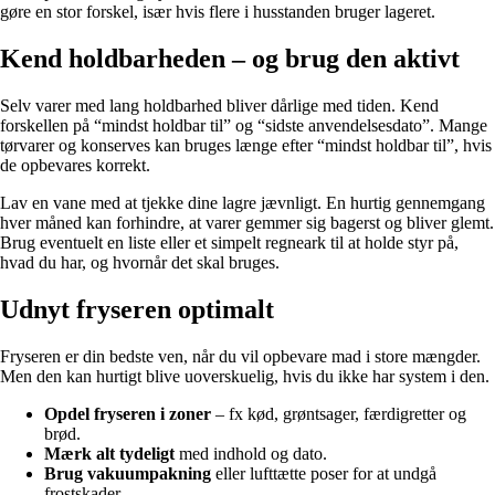
gøre en stor forskel, især hvis flere i husstanden bruger lageret.
Kend holdbarheden – og brug den aktivt
Selv varer med lang holdbarhed bliver dårlige med tiden. Kend
forskellen på “mindst holdbar til” og “sidste anvendelsesdato”. Mange
tørvarer og konserves kan bruges længe efter “mindst holdbar til”, hvis
de opbevares korrekt.
Lav en vane med at tjekke dine lagre jævnligt. En hurtig gennemgang
hver måned kan forhindre, at varer gemmer sig bagerst og bliver glemt.
Brug eventuelt en liste eller et simpelt regneark til at holde styr på,
hvad du har, og hvornår det skal bruges.
Udnyt fryseren optimalt
Fryseren er din bedste ven, når du vil opbevare mad i store mængder.
Men den kan hurtigt blive uoverskuelig, hvis du ikke har system i den.
Opdel fryseren i zoner
– fx kød, grøntsager, færdigretter og
brød.
Mærk alt tydeligt
med indhold og dato.
Brug vakuumpakning
eller lufttætte poser for at undgå
frostskader.