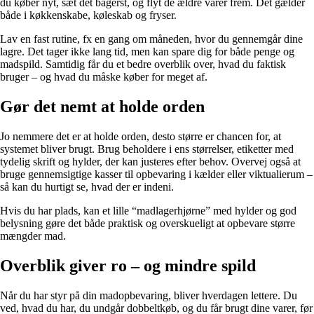
du køber nyt, sæt det bagerst, og flyt de ældre varer frem. Det gælder
både i køkkenskabe, køleskab og fryser.
Lav en fast rutine, fx en gang om måneden, hvor du gennemgår dine
lagre. Det tager ikke lang tid, men kan spare dig for både penge og
madspild. Samtidig får du et bedre overblik over, hvad du faktisk
bruger – og hvad du måske køber for meget af.
Gør det nemt at holde orden
Jo nemmere det er at holde orden, desto større er chancen for, at
systemet bliver brugt. Brug beholdere i ens størrelser, etiketter med
tydelig skrift og hylder, der kan justeres efter behov. Overvej også at
bruge gennemsigtige kasser til opbevaring i kælder eller viktualierum –
så kan du hurtigt se, hvad der er indeni.
Hvis du har plads, kan et lille “madlagerhjørne” med hylder og god
belysning gøre det både praktisk og overskueligt at opbevare større
mængder mad.
Overblik giver ro – og mindre spild
Når du har styr på din madopbevaring, bliver hverdagen lettere. Du
ved, hvad du har, du undgår dobbeltkøb, og du får brugt dine varer, før