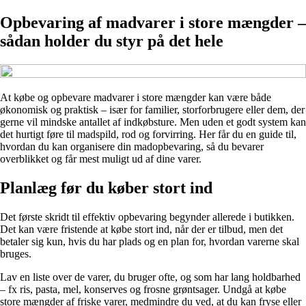
Opbevaring af madvarer i store mængder –
sådan holder du styr på det hele
At købe og opbevare madvarer i store mængder kan være både
økonomisk og praktisk – især for familier, storforbrugere eller dem, der
gerne vil mindske antallet af indkøbsture. Men uden et godt system kan
det hurtigt føre til madspild, rod og forvirring. Her får du en guide til,
hvordan du kan organisere din madopbevaring, så du bevarer
overblikket og får mest muligt ud af dine varer.
Planlæg før du køber stort ind
Det første skridt til effektiv opbevaring begynder allerede i butikken.
Det kan være fristende at købe stort ind, når der er tilbud, men det
betaler sig kun, hvis du har plads og en plan for, hvordan varerne skal
bruges.
Lav en liste over de varer, du bruger ofte, og som har lang holdbarhed
– fx ris, pasta, mel, konserves og frosne grøntsager. Undgå at købe
store mængder af friske varer, medmindre du ved, at du kan fryse eller